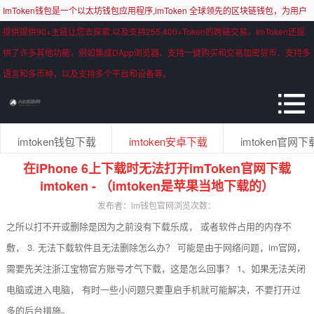
ImToken钱包是一个以太坊钱包应用程序,imToken 全球领先的区块链钱包，为用户
提供提供90+主链让您去探索,以及支持255,400+Token的跨链交易。ImToken还提
供了许多其他功能，例如集成DApp浏览器、支持一键购买和交易加密货币、支持多
语言和多币种，以及支持多个平台和设备等。
imtoken钱包下载
imtoken安卓下载
imtoken官网下
在iPhone 6上下载时无法打开imToken官网下载
imtoken - （imtoken是苹果当地下载的）
发布者：im钱包官网
浏览次数：
之所以打不开或删除是因为之前没有下载乐成， 或者软件占用的内存不
敷， 3. 无法下载软件且无法删除怎么办？ 可能是由于网络问题，im官网，
需要先关注浙江宝物官方账号才气下载，这是怎么回事？ 1、如果无法关闭
电脑或进入电脑， 有时一些小问题只要重启手机就可能解决，不要打开过
多的后台措施。