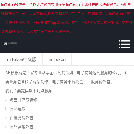
ImToken钱包是一个以太坊钱包应用程序,imToken 全球领先的区块链钱包，为用户
提供提供90+主链让您去探索,以及支持255,400+Token的跨链交易。ImToken还提
供了许多其他功能，例如集成DApp浏览器、支持一键购买和交易加密货币、支持多
语言和多币种，以及支持多个平台和设备等。
imToken中文版
imToken
AB模板网是一家专业从事企业营销策划、电子商务运营服务的公司，主
要业务包含精品网站制作、电子商务平台托管、百度竞价外包、
我们主要提供以下几点服务：
a 淘宝开店与装修
b 网站建设
c 百度竞价外包
d 网络营销外包