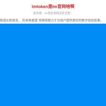
imtoken是im官网啥啊
发布者：im钱包官网
浏览次数：
绝成长和普及， 的未来展望 将继续致力于为用户提供更好的数字钱包揽事。