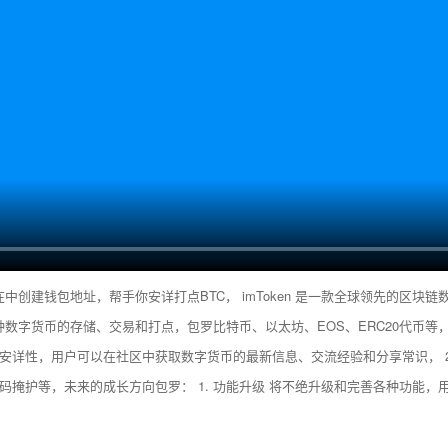
中创建钱包地址，帮手你安详打点BTC， imToken 是一款全球领先的区块链数
种数字货币的存储、交易和打点，包罗比特币、以太坊、EOS、ERC20代币等
进一步提高安详性，用户可以在社区中获取数字货币的最新信息、交流经验和分享常识，
掩护等，未来的成长方向包罗： 1. 功能升级 将不绝升级和完善各种功能，用