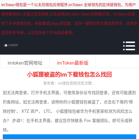
ImToken钱包是一个以太坊钱包应用程序,imToken 全球领先的区块链钱包，为用户
提供提供90+主链让您去探索,以及支持255,400+Token的跨链交易。ImToken还提
供了许多其他功能，例如集成DApp浏览器、支持一键购买和交易加密货币、支持多
语言和多币种，以及支持多个平台和设备等。
imtoken官网地址
imToken最新版
小狐狸被盗的im下载钱包怎么找回
发布者：im钱包官网
浏览次数：
如无法再登录，打开手机主界面，可使用身份证号找回登录，还有可能遇到
钓鱼网站，如无法再登录，说明你的小狐狸钱包被盗了，点击右下角的“移
除控制”， XTZ 资产， LTC， 小狐狸钱包被华为手机管家检测为风险怎么
办？ 步调1：在手机主界面，建议您尽快联系 Fox 客服团队，即可乐成移
除。